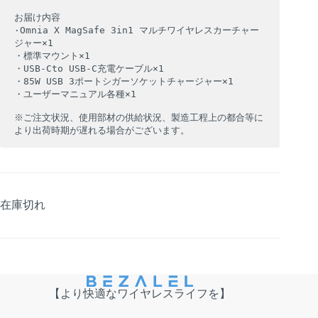
お届け内容

·Omnia X MagSafe 3in1 マルチワイヤレスカーチャー

ジャー×1

・標準マウント×1

・USB-Cto USB-C充電ケーブル×1

・85W USB 3ポートシガーソケットチャージャー×1

・ユーザーマニュアル各種×1

※ご注文状況、使用部材の供給状況、製造工程上の都合等に

より出荷時期が遅れる場合がございます。
在庫切れ
【より快適なワイヤレスライフを】