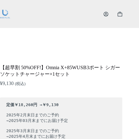
コ
ン
テ
シ
ン
ョ
ツ
ッ
へ
ピ
ス
ン
キ
グ
ッ
カ
SOLD
プ
ー
OUT
【超早割 50%OFF!】Omnia X+85WUSB3ポート シガー
ト
ソケットチャージャー×1セット
¥
9,130
(税込)
定価￥18,260円 →￥9,130
2025年2月末日までのご予約

→2025年03月末までにお届け予定

2025年3月末日までのご予約

→2025年4月末までにお届け予定
