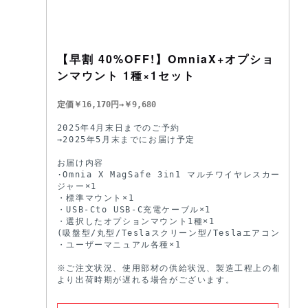
【早割 40%OFF!】OmniaX+オプショ
ンマウント 1種×1セット
定価￥16,170円→￥9,680
2025年4月末日までのご予約

→2025年5月末までにお届け予定

お届け内容

·Omnia X MagSafe 3in1 マルチワイヤレスカーチャー
ジャー×1

・標準マウント×1

・USB-Cto USB-C充電ケーブル×1

・選択したオプションマウント1種×1

(吸盤型/丸型/Teslaスクリーン型/Teslaエアコン型)

・ユーザーマニュアル各種×1

※ご注文状況、使用部材の供給状況、製造工程上の都合等に
より出荷時期が遅れる場合がございます。