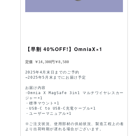
【早割 40%OFF!】OmniaX×1
定価 ￥14,300円￥8,580
2025年4月末日までのご予約

→2025年5月末までにお届け予定

お届け内容

·Omnia X MagSafe 3in1 マルチワイヤレスカーチャー
ジャー×1

・標準マウント×1

・USB-C to USB-C充電ケーブル×1

・ユーザーマニュアル×1

※ご注文状況、使用部材の供給状況、製造工程上の都合等に
より出荷時期が遅れる場合がございます。