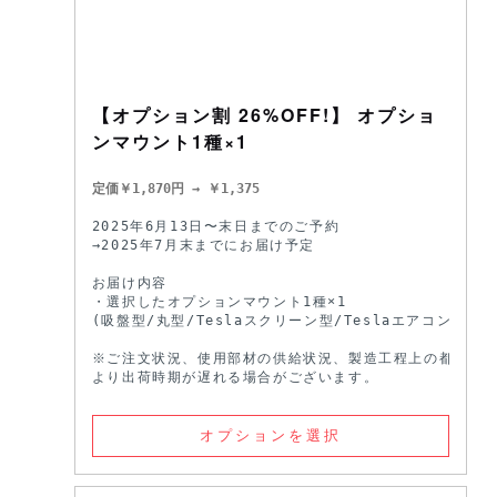
【オプション割 26%OFF!】 オプショ
ンマウント1種×1
定価￥1,870円 → ￥1,375
2025年6月13日〜末日までのご予約 

→2025年7月末までにお届け予定 

お届け内容

・選択したオプションマウント1種×1

(吸盤型/丸型/Teslaスクリーン型/Teslaエアコン型)

※ご注文状況、使用部材の供給状況、製造工程上の都合等に
より出荷時期が遅れる場合がございます。
オプションを選択