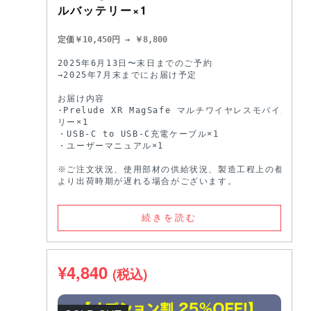
ルバッテリー×1
定価￥10,450円 → ￥8,800
2025年6月13日〜末日までのご予約 

→2025年7月末までにお届け予定 

お届け内容

·Prelude XR MagSafe マルチワイヤレスモバイルバッ
リー×1

・USB-C to USB-C充電ケーブル×1

・ユーザーマニュアル×1

※ご注文状況、使用部材の供給状況、製造工程上の都合等に
より出荷時期が遅れる場合がございます。
続きを読む
¥
4,840
(税込)