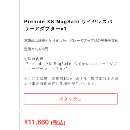
Prelude XS MagSafe ワイヤレスパ
ワーアダプター×1
本製品は終売となりました。
グレードアップ品の開発を進めており
定価￥6,490円
お届け内容

·Prelude XS MagSafe ワイヤレスパワーアダプター×

・ユーザーマニュアル×1

※ご注文状況、使用部材の供給状況、製造工程上の都合等に
より出荷時期が遅れる場合がございます。
続きを読む
¥
11,660
(税込)